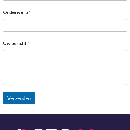
i
c
Onderwerp
*
h
t
Uw bericht
*
Verzenden