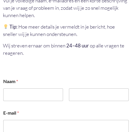
Vul je volledige naam, e-mailadres en een korte beschrijving
van je vraag of probleem in, zodat wij je zo snel mogelijk
kunnen helpen.
Tip:
Hoe meer details je vermeldt in je bericht, hoe
sneller wij je kunnen ondersteunen.
Wij streven ernaar om binnen
24–48 uur
op alle vragen te
reageren.
Naam
*
Voornaam
Achternaam
*
E-mail
*
*
b
e
r